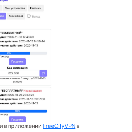
ти в приложении
FreeCityVPN
в